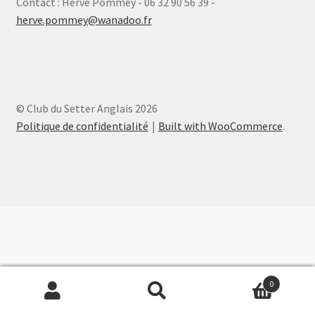
Contact : Hervé Pommey - 06 32 90 56 39 -
herve.pommey@wanadoo.fr
© Club du Setter Anglais 2026
Politique de confidentialité
Built with WooCommerce
.
0
Recherche
Recherche