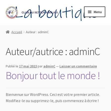
Aller
Aller
Menu
à
au
la
contenu
Accueil
navigation
Accueil
Auteur : adminC
Boutique – tous les articles
Auteur/autrice :
adminC
Mon compte
Panier
Publié le
17 mai 2022
par
adminC
—
Laisser un commentaire
Bonjour tout le monde !
Politique de confidentialité
Validation de la commande
Bienvenue sur WordPress. Ceci est votre premier article.
Modifiez-le ou supprimez-le, puis commencez à écrire !