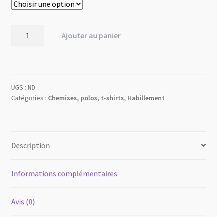
146,00 €
à
quantité
Ajouter au panier
178,00 €
de
Bodywarmer
homme
Orron
UGS :
ND
Catégories :
Chemises, polos, t-shirts
,
Habillement
Description
Informations complémentaires
Avis (0)