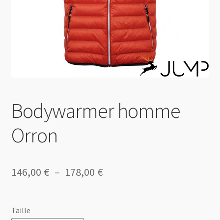
Bodywarmer homme
Orron
Plage
146,00
€
–
178,00
€
de
prix :
Taille