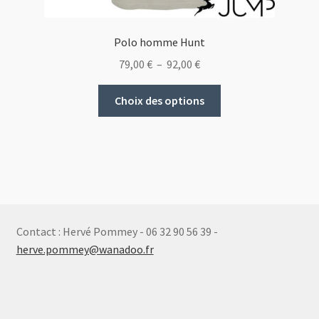
Polo homme Hunt
Plage
79,00
€
–
92,00
€
de
Ce
prix :
Choix des options
produit
79,00 €
a
à
plusieurs
92,00 €
variations.
Les
options
peuvent
Contact : Hervé Pommey - 06 32 90 56 39 -
être
herve.pommey@wanadoo.fr
choisies
sur
la
page