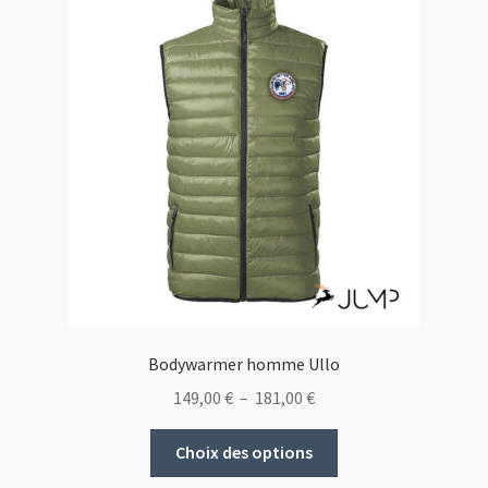
Bodywarmer homme Ullo
Plage
149,00
€
–
181,00
€
de
Ce
prix :
Choix des options
produit
149,00 €