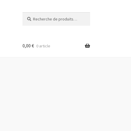
Recherche
Recherche
pour :
0,00
€
0 article