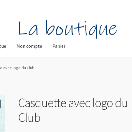
que
Mon compte
Panier
te
Panier
Politique de confidentialité
Validation de la commande
e avec logo du Club
Casquette avec logo du
Club