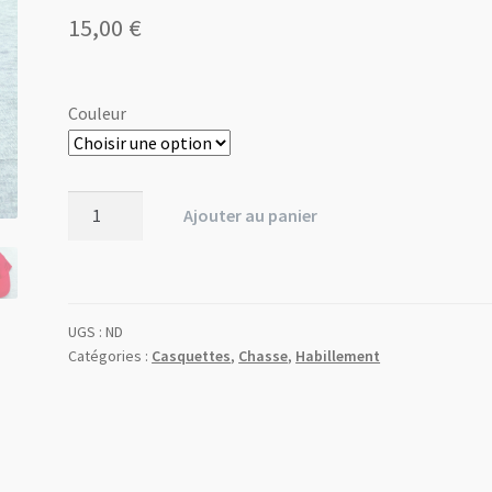
15,00
€
Couleur
quantité
Ajouter au panier
de
Casquette
avec
logo
UGS :
ND
du
Catégories :
Casquettes
,
Chasse
,
Habillement
Club