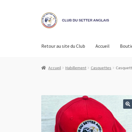
Aller
Aller
à
au
la
contenu
navigation
Retour au site du Club
Accueil
Bouti
Accueil
Boutique – tous les articles
Mon comp
Accueil
Habillement
Casquettes
Casquett