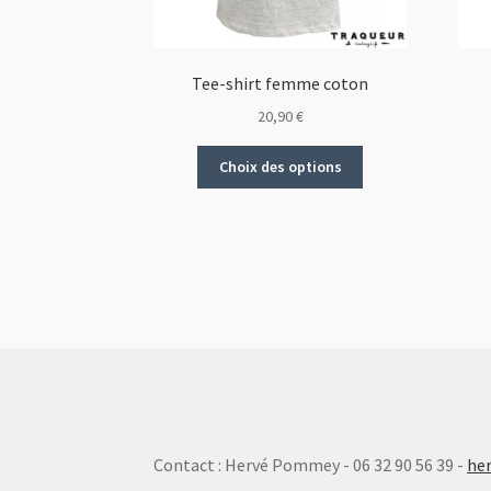
Tee-shirt femme coton
20,90
€
Ce
Choix des options
produit
a
plusieurs
variations.
Les
options
peuvent
être
choisies
sur
la
page
Contact : Hervé Pommey - 06 32 90 56 39 -
he
du