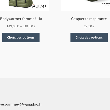
Bodywarmer femme Ulla
Casquette respirante
Plage
149,00
€
–
181,00
€
22,90
€
de
Ce
C
prix :
Choix des options
Choix des options
produit
p
149,00 €
a
a
à
plusieurs
p
181,00 €
variations.
v
Les
L
options
o
peuvent
p
être
ê
choisies
c
sur
s
la
la
page
p
rve.pommey@wanadoo.fr
du
d